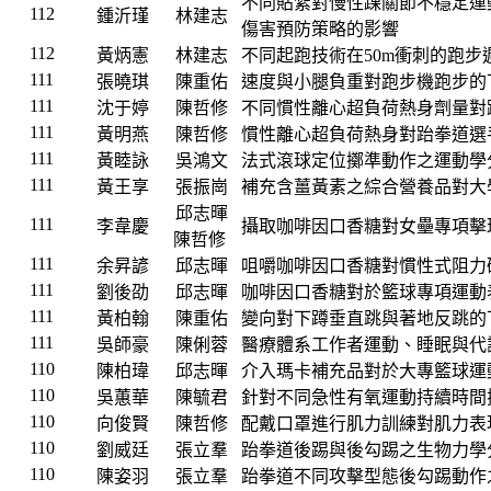
不同貼紮對慢性踝關節不穩定運
112
鍾沂瑾
林建志
傷害預防策略的影響
112
黃炳憲
林建志
不同起跑技術在50m衝刺的跑
111
張曉琪
陳重佑
速度與小腿負重對跑步機跑步的
111
沈于婷
陳哲修
不同慣性離心超負荷熱身劑量對
111
黃明燕
陳哲修
慣性離心超負荷熱身對跆拳道選
111
黃睦詠
吳鴻文
法式滾球定位擲準動作之運動學
111
黃王享
張振崗
補充含薑黃素之綜合營養品對大
邱志暉
111
李韋慶
攝取咖啡因口香糖對女壘專項擊
陳哲修
111
余昇諺
邱志暉
咀嚼咖啡因口香糖對慣性式阻力
111
劉後劭
邱志暉
咖啡因口香糖對於籃球專項運動
111
黃柏翰
陳重佑
變向對下蹲垂直跳與著地反跳的
111
吳師豪
陳俐蓉
醫療體系工作者運動、睡眠與代
110
陳柏瑋
邱志暉
介入瑪卡補充品對於大專籃球運
110
吳蕙華
陳毓君
針對不同急性有氧運動持續時間
110
向俊賢
陳哲修
配戴口罩進行肌力訓練對肌力表
110
劉威廷
張立羣
跆拳道後踢與後勾踢之生物力學
110
陳姿羽
張立羣
跆拳道不同攻擊型態後勾踢動作