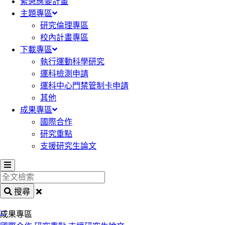
緊急應變計畫
主題專區
研究倫理專區
校內計畫專區
下載專區
執行運動科學研究
運科檢測申請
運科中心門禁管制卡申請
其他
成果專區
國際合作
研究重點
支援研究生論文
全
文
搜尋
檢
:::
索
成果專區