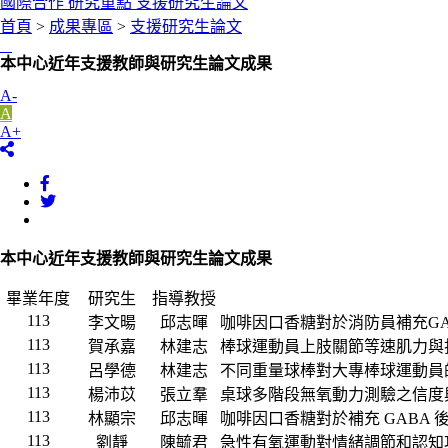
國際合作
研究重點
支援研究生論文
首頁
>
成果專區
>
支援研究生論文
:::
本中心近年支援教師與研究生論文成果
A-
A
A+
本中心近年支援教師與研究生論文成果
畢業年度
研究生
指導教授
113
李文暘
邱志暉
咖啡因口香糖對於消防員補充GA
113
賀承嘉
林建志
棒球運動員上肢關節等速肌力與
113
呂學德
林建志
不同重量球棒對大專棒球運動員
113
楊沛苡
張立羣
桌球多階段無氧動力測驗之信度
113
林顯宗
邱志暉
咖啡因口香糖對於補充 GABA
113
劉靜
陳毓君
急性有氧運動對情緒調節和認知