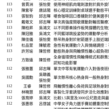
113
曾貫洲
張怡雯
使用神經肌肉電刺激對於肩外旋
113
陳紫苓
唐誌陽
核心穩定訓練對桌球選手動態平
113
張智鈞
邱志暉
嚼食咖啡因口香糖對於健美選手
113
戴敬文
邱志暉
單次高強度間歇運動對輪班醫療
113
陳柏昇
吳鴻文
以不同節奏操作板凳撐體的生物
113
陳冠雅
吳鴻文
不同籃球跳投姿勢的運動學分析
113
陳佳儀
張怡雯
懸吊熱身對於射箭選手上肢近端
113
杜品萱
陳毓君
急性有氧運動介入與情緒調控：
113
許芳瑜
陳哲修
動態熱身與飛輪慣性離心超負荷
全身循環慣性飛輪傳統式和群集
112
方致遠
陳哲修
認知功能影響
112
張雅蕙
邱志暉
單次中等有氧運動介入對值夜班
吳聰義
112
吳國勳
單次懸吊核心熱身與一般熱身對
張怡雯
112
王睿
陳哲修
飛輪慣性離心負荷與足球熱身對
112
林曉慧
邱志暉
客製化牙套誘發同步活化效應對
112
張育婷
吳鴻文
比較1.5英里及3000公尺跑走
112
張惠慈
呂啓誠
中學女子角力選手賽前體重控制