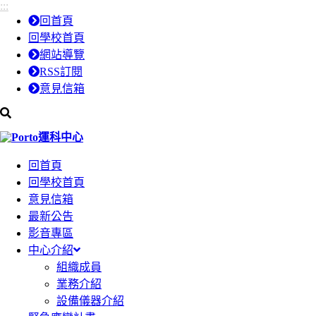
:::
跳
跳
回首頁
到
到
回學校首頁
主
主
網站導覽
要
要
RSS訂閱
內
內
意見信箱
容
容
區
區
運科中心
塊
塊
回首頁
回學校首頁
意見信箱
最新公告
影音專區
中心介紹
組織成員
業務介紹
設備儀器介紹